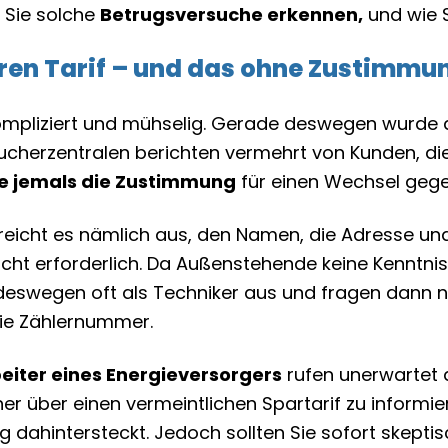
e Sie solche
Betrugsversuche erkennen,
und wie 
uren Tarif – und das ohne Zustimmu
s kompliziert und mühselig. Gerade deswegen wurd
aucherzentralen berichten vermehrt von Kunden, die
ie jemals die Zustimmung
für einen Wechsel gege
reicht es nämlich aus, den Namen, die Adresse und
 nicht erforderlich. Da Außenstehende keine Kenntn
deswegen oft als Techniker aus und fragen dann na
 die Zählernummer.
eiter eines Energieversorgers
rufen unerwartet 
r über einen vermeintlichen Spartarif zu informier
 dahintersteckt. Jedoch sollten Sie sofort skepti