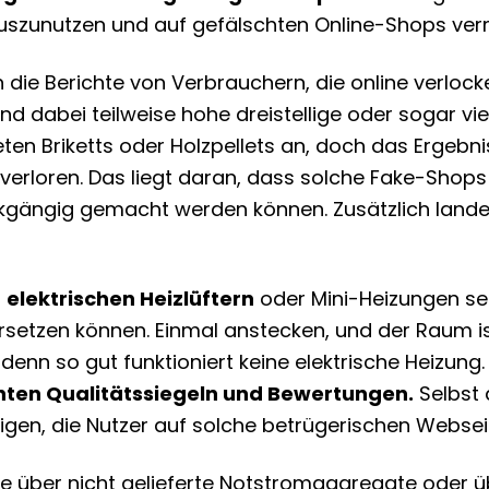
uszunutzen und auf gefälschten Online-Shops ver
ch die Berichte von Verbrauchern, die online verl
d dabei teilweise hohe dreistellige oder sogar vi
ten Briketts oder Holzpellets an, doch das Ergebni
ist verloren. Das liegt daran, dass solche Fake-Sh
ckgängig gemacht werden können. Zusätzlich landet
i
elektrischen Heizlüftern
oder Mini-Heizungen sei
ersetzen können. Einmal anstecken, und der Raum i
 denn so gut funktioniert keine elektrische Heizung
hten Qualitätssiegeln und Bewertungen.
Selbst 
igen, die Nutzer auf solche betrügerischen Websei
hte über nicht gelieferte Notstromaggregate oder