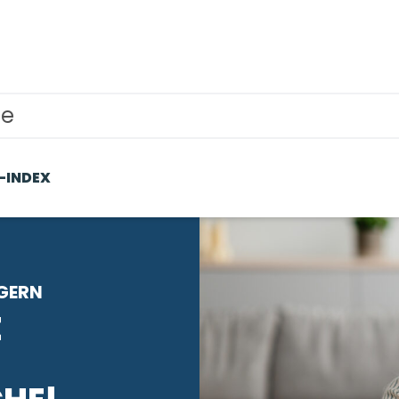
ce
-INDEX
GERN
E